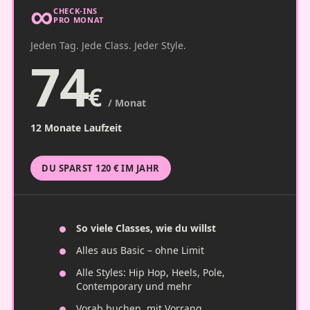
∞
UNBEGRENZT VIELE
CHECK-INS
PRO MONAT
Jeden Tag. Jede Class. Jeder Style.
74
€
/ Monat
12 Monate Laufzeit
DU SPARST 120 € IM JAHR
So viele Classes, wie du willst
Alles aus Basic – ohne Limit
Alle Styles: Hip Hop, Heels, Pole,
Contemporary und mehr
Vorab buchen, mit Vorrang