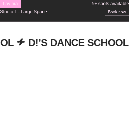
Lavinia
5+ spots available
Studio 1 - Large Space
Book now
D!’S DANCE SCHOOL
D!