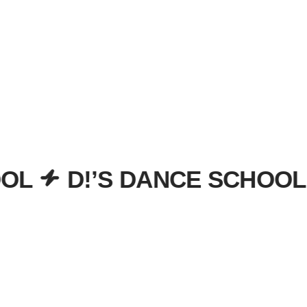
D!’S DANCE SCHOOL
D!