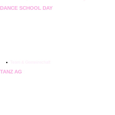
DANCE SCHOOL DAY
Detlef und einer seiner Choreografen kommen zu euch in die
Schule und veranstalten Workshops, in denen sich bewegt und
geschwitzt wird sowie auf mentale Stärke, Teamgeist und
Persönlichkeitsentwicklung eingegangen wird.
Team & Gemeinschaft
TANZ AG
Wöchentlich unterrichtet ein Coach der D!’s Dance School eine
Tanz AG, in der die SchülerInnen viel über Tanz, Koordination
und Gruppendynamik lernen.