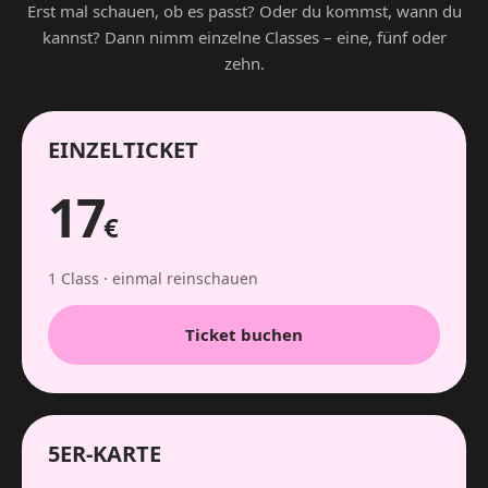
Erst mal schauen, ob es passt? Oder du kommst, wann du
kannst? Dann nimm einzelne Classes – eine, fünf oder
zehn.
EINZELTICKET
17
€
1 Class · einmal reinschauen
Ticket buchen
5ER-KARTE