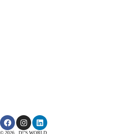
© 2026 D!’S WORLD