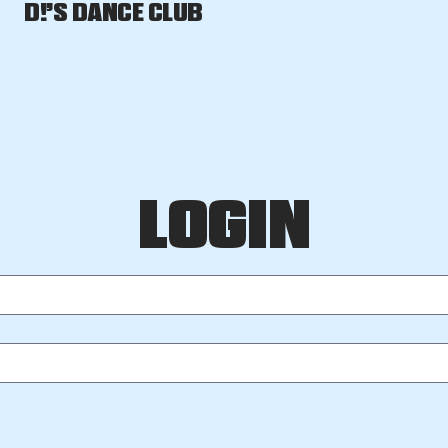
D!’S DANCE CLUB
LOGIN